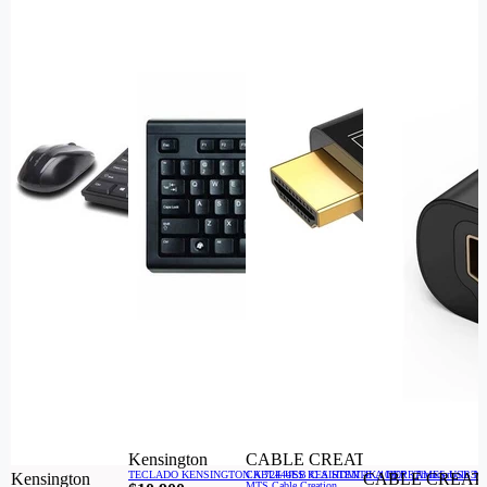
Kensington
CABLE CREATION
TECLADO KENSINGTON K 72444ES RESISTENTE A DERRAMES USB N
CABLE USB C A HDMI 4K,1080P ,Thunderbolt 3/
Kensington
CABLE CREAT
MTS Cable Creation