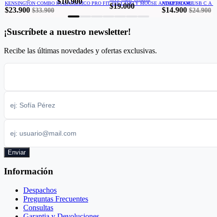
$10.900
KENSINGTON COMBO INALÁMBRICO PRO FIT TECLADO Y MOUSE ANTIDERRAME
ADAPTADOR USB C A H
$19.000
$23.900
$14.900
$33.900
$24.900
¡Suscríbete a nuestro newsletter!
Recibe las últimas novedades y ofertas exclusivas.
Enviar
Información
Despachos
Preguntas Frecuentes
Consultas
Garantia y Devoluciones