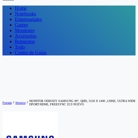
Home
Notebooks
Empresariales
Gamer
Monitores
Accesorios
Repuestos
Todo
Centro de Guías
MONITOR ODISSEY SAMSUNG 49“, QHD, 5120 X 1440 ,120HZ, ULTRA WIDE
Portada
Monitor
DPORT/HDMI, FREESYNC 32:9 NUEVO