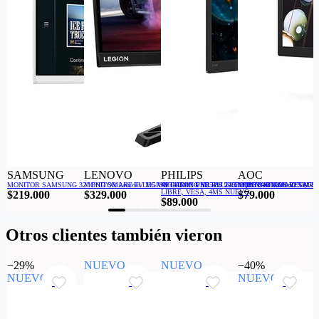
SAMSUNG
LENOVO
PHILIPS
AOC
MONITOR Lenovo LEGION GAMING Y25-30 24.5" FHD 240/280Hz 0.5 Ms 
MONITOR PHILIPS 226E9QDSB SIN MARCO, 75HZ, AMD FreeSync™, FULL HD, SINCRONIZACIÓN
MONITOR SAMSUNG 32” FHD SMART TV M5 WIFI HDMI USB BLUETOOTH VA TIZEN VESA
MONITOR AOC 22” FULL
LIBRE, VESA, 4MS NUEVO
$219.000
$329.000
$79.000
$89.000
Otros clientes también vieron
−29%
NUEVO
NUEVO
−40%
NUEVO
NUEVO