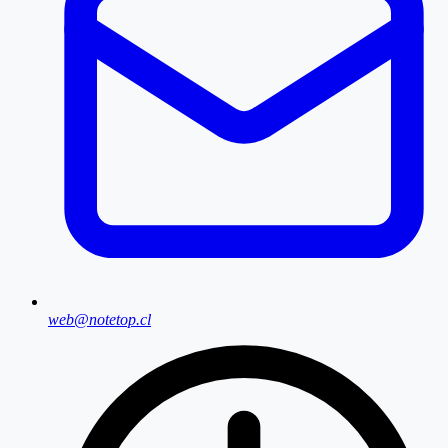
web@notetop.cl