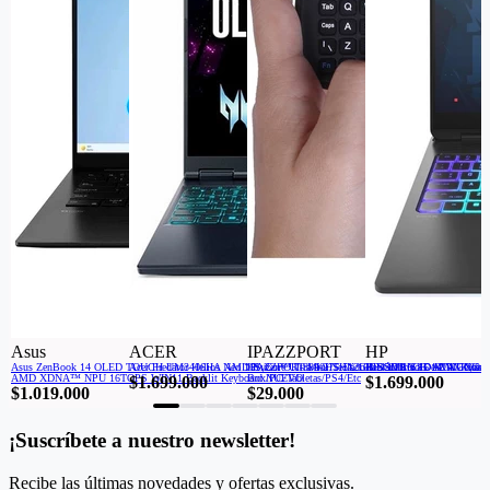
Asus
ACER
IPAZZPORT
HP
Asus ZenBook 14 OLED TOUCH UM3406HA AMD Ryzen™ 7-8840HS 512GB SSD 16GB 14"WUXGA
Acer Predator Helios Neo 16S Core Ultra 9-275HX 16GB 1TB SSD RTX 5060
IPAZZPORT Mini Teclado Inalámbrico De 2.4G Con P
HP OMEN 16 AMD Ryzen™
AMD XDNA™ NPU 16TOPS WIN11 Backlit Keyboard NUEVO
Box/PC/Tabletas/PS4/Etc
$1.699.000
$1.699.000
$1.019.000
$29.000
¡Suscríbete a nuestro newsletter!
Recibe las últimas novedades y ofertas exclusivas.