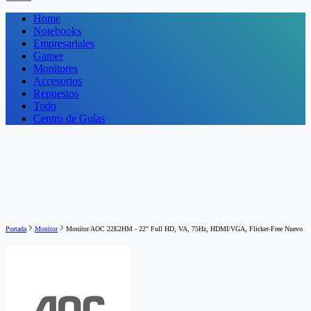
Home
Notebooks
Empresariales
Gamer
Monitores
Accesorios
Repuestos
Todo
Centro de Guías
Portada
Monitor
Monitor AOC 22E2HM - 22" Full HD, VA, 75Hz, HDMI/VGA, Flicker-Free Nuevo