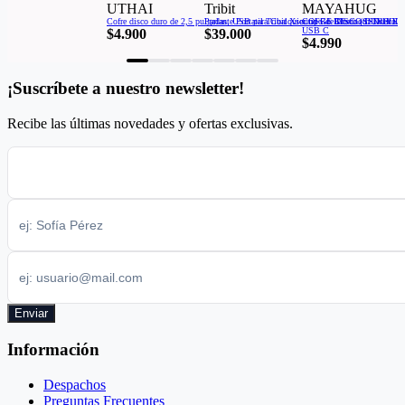
UTHAI
Tribit
MAYAHUG
Cofre disco duro de 2,5 pulgadas, USB para Cualquier tipo de Disco (SSD/HDD)
Parlante Portatil Tribit Xsound Go Bluetooth Nuevo 
COFRE DISCO DURO EXTERNO DE META USB3.1 M.2 SATA SSD, CON PROTOCOLO NVME, TIPO
USB C
$4.900
$39.000
$4.990
¡Suscríbete a nuestro newsletter!
Recibe las últimas novedades y ofertas exclusivas.
Enviar
Información
Despachos
Preguntas Frecuentes